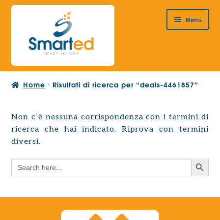
Vai
Vai
Menu
alla
al
navigazione
contenuto
HOME
Home
Risultati di ricerca per “deals-4461857”
CHI SIAMO
PRODOTTI
Non c’è nessuna corrispondenza con i termini di
Espandi
ricerca che hai indicato. Riprova con termini
PROGETTAZIONE EUROPEA
il
Espandi
diversi.
menu
CONTATTI
il
child
Search Button
Search
menu
for:
child
Search Button
Search
for: