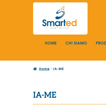
Vai
Vai
alla
al
navigazione
contenuto
HOME
CHI SIAMO
PROD
Home
IA-ME
IA-ME