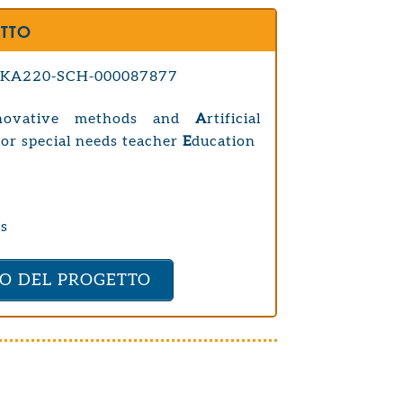
ETTO
-KA220-SCH-000087877
novative methods and
A
rtificial
or special needs teacher
E
ducation
ss
TO DEL PROGETTO