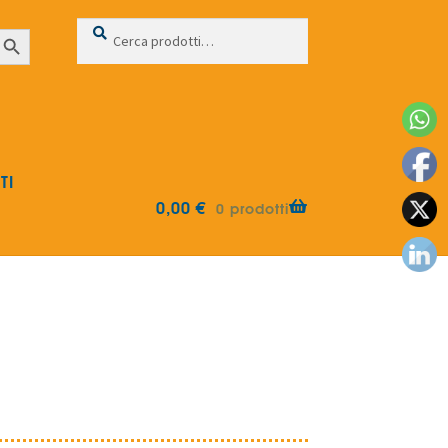
Cerca:
Cerca
earch Button
TI
0,00
€
0 prodotti