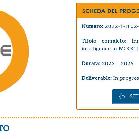
SCHEDA DEL PROG
Numero:
2022-1-IT02
Titolo completo: I
n
intelligence in
M
OOC f
Durata:
2023 – 2025
Deliverable:
In progre
SI
TO