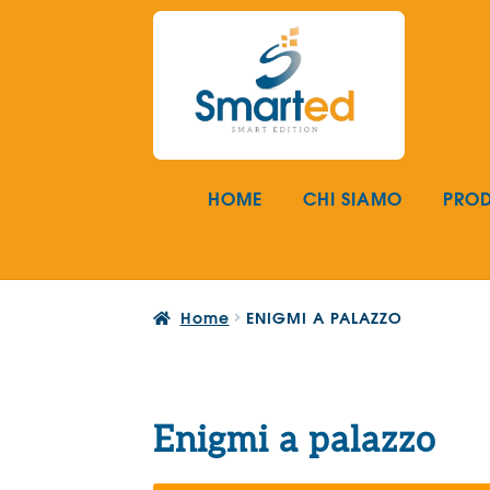
Vai
Vai
alla
al
navigazione
contenuto
HOME
CHI SIAMO
PROD
Home
ENIGMI A PALAZZO
Enigmi a palazzo