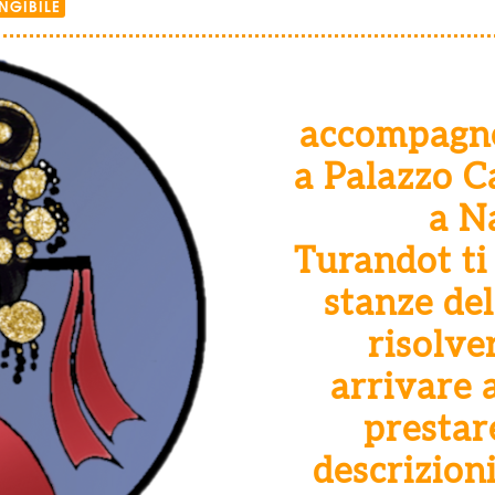
NGIBILE
accompagne
a Palazzo C
a N
Turandot ti
stanze del
risolve
arrivare a
prestar
descrizioni