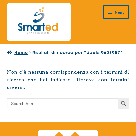
Vai
Vai
Menu
alla
al
navigazione
contenuto
HOME
Home
Risultati di ricerca per “deals-9628957”
CHI SIAMO
PRODOTTI
Non c’è nessuna corrispondenza con i termini di
Espandi
ricerca che hai indicato. Riprova con termini
PROGETTAZIONE EUROPEA
il
Espandi
diversi.
menu
CONTATTI
il
child
Search Button
Search
menu
for:
child
Search Button
Search
for: