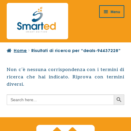
Vai
Vai
Menu
alla
al
navigazione
contenuto
HOME
Home
Risultati di ricerca per “deals-94437228”
CHI SIAMO
PRODOTTI
Non c’è nessuna corrispondenza con i termini di
Espandi
ricerca che hai indicato. Riprova con termini
PROGETTAZIONE EUROPEA
il
Espandi
diversi.
menu
CONTATTI
il
child
Search Button
Search
menu
for:
child
Search Button
Search
for: