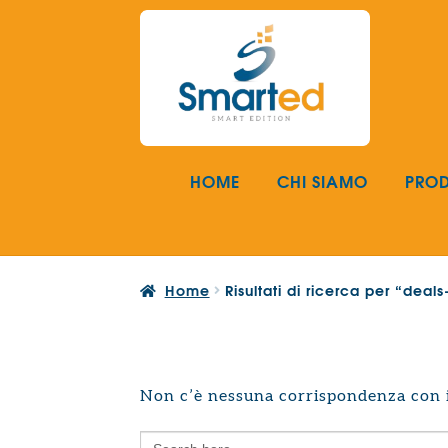
Vai
Vai
alla
al
navigazione
contenuto
HOME
CHI SIAMO
PROD
Home
Risultati di ricerca per “deal
Non c’è nessuna corrispondenza con i 
Search