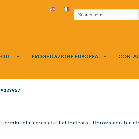
S
Search
for:
OTTI
PROGETTAZIONE EUROPEA
CONTAT
s-9329957”
termini di ricerca che hai indicato. Riprova con termin