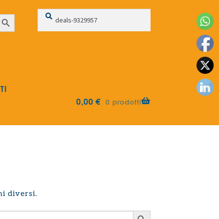
Cerca:
Cerca
earch Button
TI
0,00
€
0 prodotti
i diversi.
Search Button