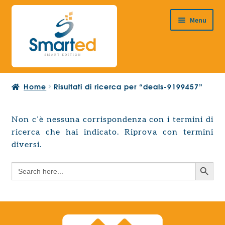
Vai
Vai
Menu
alla
al
navigazione
contenuto
HOME
Home
Risultati di ricerca per “deals-9199457”
CHI SIAMO
PRODOTTI
Non c’è nessuna corrispondenza con i termini di
Espandi
ricerca che hai indicato. Riprova con termini
PROGETTAZIONE EUROPEA
il
Espandi
diversi.
menu
CONTATTI
il
child
Search Button
Search
menu
for:
child
Search Button
Search
for: