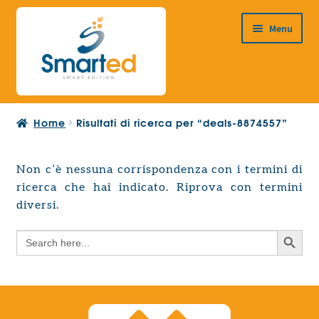
Vai
Vai
Menu
alla
al
navigazione
contenuto
HOME
Home
Risultati di ricerca per “deals-8874557”
CHI SIAMO
PRODOTTI
Non c’è nessuna corrispondenza con i termini di
Espandi
ricerca che hai indicato. Riprova con termini
PROGETTAZIONE EUROPEA
il
Espandi
diversi.
menu
CONTATTI
il
child
Search Button
Search
menu
for:
child
Search Button
Search
for: