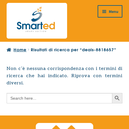
Vai
Vai
Menu
alla
al
navigazione
contenuto
HOME
Home
Risultati di ricerca per “deals-8818657”
CHI SIAMO
PRODOTTI
Non c’è nessuna corrispondenza con i termini di
Espandi
ricerca che hai indicato. Riprova con termini
PROGETTAZIONE EUROPEA
il
Espandi
diversi.
menu
CONTATTI
il
child
Search Button
Search
menu
for:
child
Search Button
Search
for: