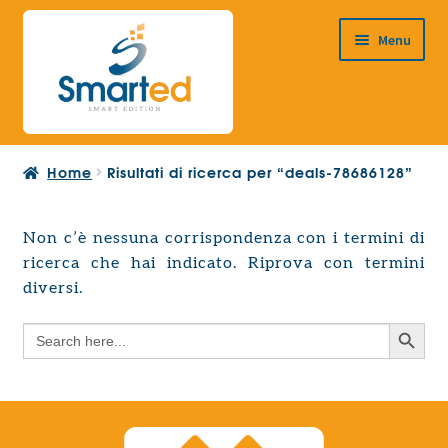
Vai
Vai
Menu
alla
al
navigazione
contenuto
HOME
Home
Risultati di ricerca per “deals-78686128”
CHI SIAMO
PRODOTTI
Non c’è nessuna corrispondenza con i termini di
Espandi
ricerca che hai indicato. Riprova con termini
PROGETTAZIONE EUROPEA
il
Espandi
diversi.
menu
CONTATTI
il
child
Search Button
Search
menu
for:
child
Search Button
Search
for: