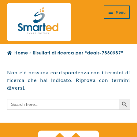
Vai
Vai
Menu
alla
al
navigazione
contenuto
HOME
Home
Risultati di ricerca per “deals-7550957”
CHI SIAMO
PRODOTTI
Non c’è nessuna corrispondenza con i termini di
Espandi
ricerca che hai indicato. Riprova con termini
PROGETTAZIONE EUROPEA
il
Espandi
diversi.
menu
CONTATTI
il
child
Search Button
Search
menu
for:
child
Search Button
Search
for: