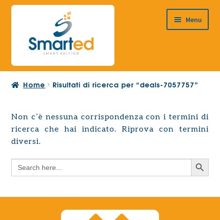
Vai
Vai
Menu
alla
al
navigazione
contenuto
HOME
Home
Risultati di ricerca per “deals-7057757”
CHI SIAMO
PRODOTTI
Non c’è nessuna corrispondenza con i termini di
Espandi
ricerca che hai indicato. Riprova con termini
PROGETTAZIONE EUROPEA
il
Espandi
diversi.
menu
CONTATTI
il
child
Search Button
Search
menu
for:
child
Search Button
Search
for: