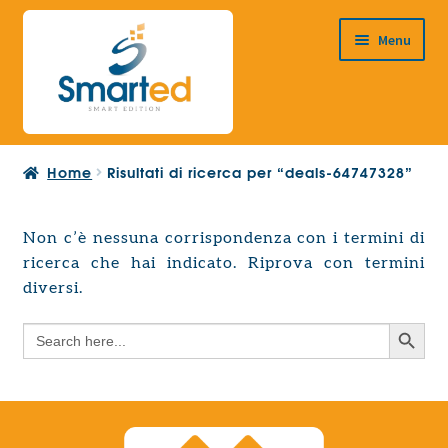
Vai
Vai
Menu
alla
al
navigazione
contenuto
HOME
Home
Risultati di ricerca per “deals-64747328”
CHI SIAMO
PRODOTTI
Non c’è nessuna corrispondenza con i termini di
Espandi
ricerca che hai indicato. Riprova con termini
PROGETTAZIONE EUROPEA
il
Espandi
diversi.
menu
CONTATTI
il
child
Search Button
Search
menu
for:
child
Search Button
Search
for: