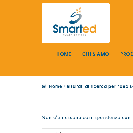
Vai
Vai
alla
al
navigazione
contenuto
HOME
CHI SIAMO
PROD
Home
Risultati di ricerca per “deal
Non c’è nessuna corrispondenza con i 
Search