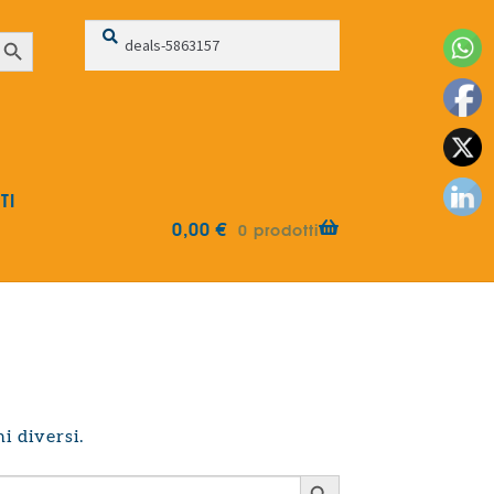
Cerca:
Cerca
earch Button
TI
0,00
€
0 prodotti
i diversi.
Search Button