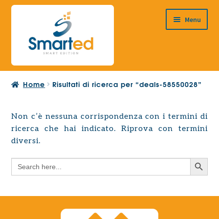
Vai
Vai
Menu
alla
al
navigazione
contenuto
HOME
Home
Risultati di ricerca per “deals-58550028”
CHI SIAMO
PRODOTTI
Non c’è nessuna corrispondenza con i termini di
Espandi
ricerca che hai indicato. Riprova con termini
PROGETTAZIONE EUROPEA
il
Espandi
diversi.
menu
CONTATTI
il
child
Search Button
Search
menu
for:
child
Search Button
Search
for: