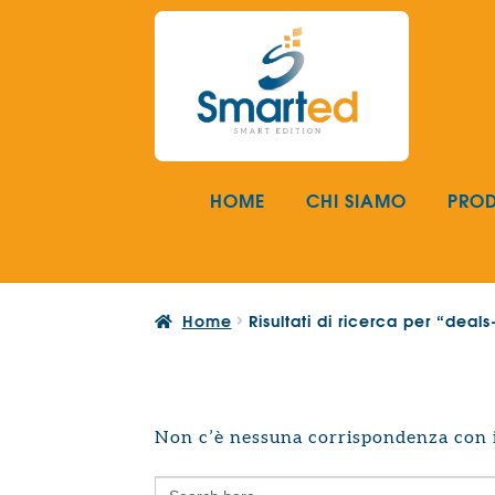
Vai
Vai
alla
al
navigazione
contenuto
HOME
CHI SIAMO
PROD
Home
Risultati di ricerca per “dea
Non c’è nessuna corrispondenza con i 
Search