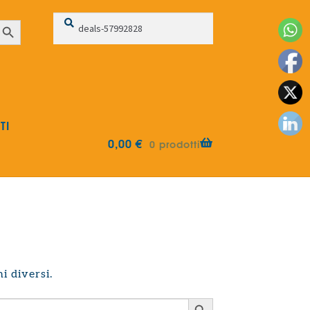
Cerca:
Cerca
earch Button
TI
0,00
€
0 prodotti
i diversi.
Search Button