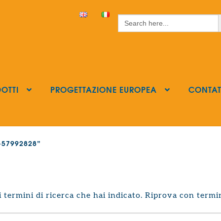
S
Search
for:
OTTI
PROGETTAZIONE EUROPEA
CONTAT
ls-57992828”
termini di ricerca che hai indicato. Riprova con termin