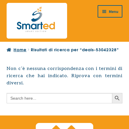
Vai
Vai
Menu
alla
al
navigazione
contenuto
HOME
Home
Risultati di ricerca per “deals-53042328”
CHI SIAMO
PRODOTTI
Non c’è nessuna corrispondenza con i termini di
Espandi
ricerca che hai indicato. Riprova con termini
PROGETTAZIONE EUROPEA
il
Espandi
diversi.
menu
CONTATTI
il
child
Search Button
Search
menu
for:
child
Search Button
Search
for: