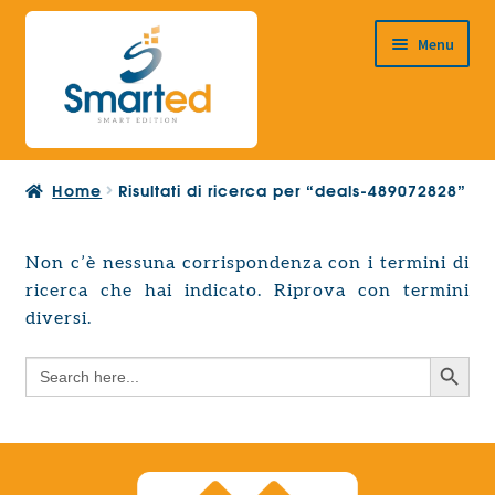
Vai
Vai
Menu
alla
al
navigazione
contenuto
HOME
Home
Risultati di ricerca per “deals-489072828”
CHI SIAMO
PRODOTTI
Non c’è nessuna corrispondenza con i termini di
Espandi
ricerca che hai indicato. Riprova con termini
PROGETTAZIONE EUROPEA
il
Espandi
diversi.
menu
CONTATTI
il
child
Search Button
Search
menu
for:
child
Search Button
Search
for: