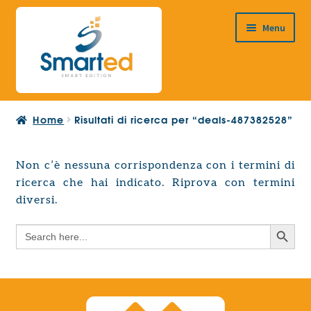
Vai
Vai
Menu
alla
al
navigazione
contenuto
HOME
Home
Risultati di ricerca per “deals-487382528”
CHI SIAMO
PRODOTTI
Non c’è nessuna corrispondenza con i termini di
Espandi
ricerca che hai indicato. Riprova con termini
PROGETTAZIONE EUROPEA
il
Espandi
diversi.
menu
CONTATTI
il
child
Search Button
Search
menu
for:
child
Search Button
Search
for: