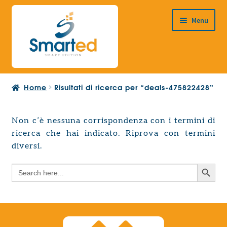
Vai
Vai
Menu
alla
al
navigazione
contenuto
HOME
Home
Risultati di ricerca per “deals-475822428”
CHI SIAMO
PRODOTTI
Non c’è nessuna corrispondenza con i termini di
Espandi
ricerca che hai indicato. Riprova con termini
PROGETTAZIONE EUROPEA
il
Espandi
diversi.
menu
CONTATTI
il
child
Search Button
Search
menu
for:
child
Search Button
Search
for: