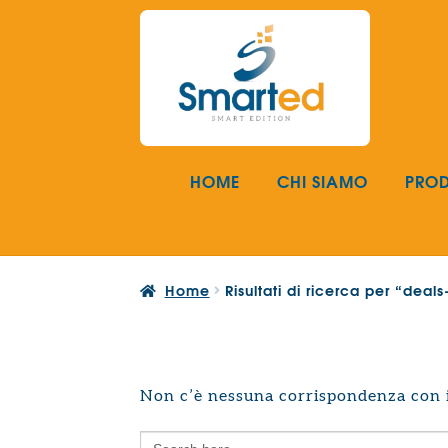
Vai
Vai
alla
al
navigazione
contenuto
HOME
CHI SIAMO
PROD
Home
Risultati di ricerca per “dea
Non c’è nessuna corrispondenza con i 
Search