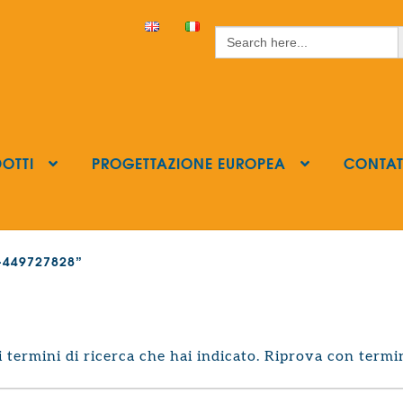
S
Search
for:
OTTI
PROGETTAZIONE EUROPEA
CONTAT
ls-449727828”
termini di ricerca che hai indicato. Riprova con termin