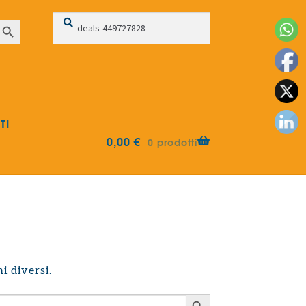
Cerca:
Cerca
earch Button
TI
0,00
€
0 prodotti
i diversi.
Search Button