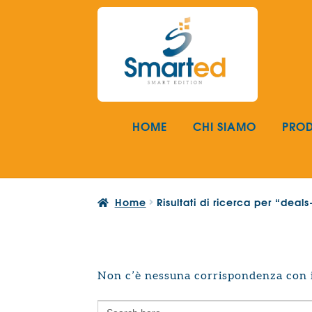
Vai
Vai
alla
al
navigazione
contenuto
HOME
CHI SIAMO
PROD
Home
Risultati di ricerca per “deal
Non c’è nessuna corrispondenza con i 
Search