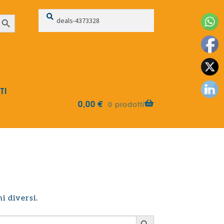
Cerca:
Cerca
earch Button
TI
0,00
€
0 prodotti
i diversi.
Search Button