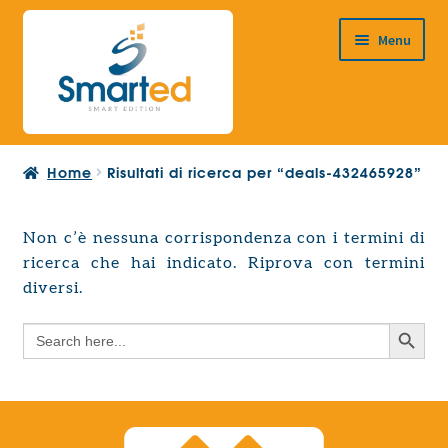
Vai
Vai
Menu
alla
al
navigazione
contenuto
HOME
Home
Risultati di ricerca per “deals-432465928”
CHI SIAMO
PRODOTTI
Non c’è nessuna corrispondenza con i termini di
Espandi
ricerca che hai indicato. Riprova con termini
PROGETTAZIONE EUROPEA
il
Espandi
diversi.
menu
CONTATTI
il
child
Search Button
Search
menu
for:
child
Search Button
Search
for: