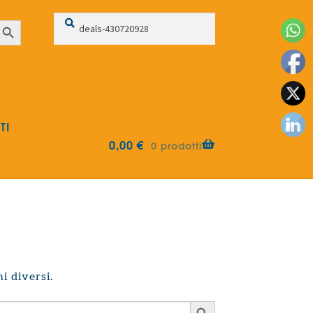
Cerca:
Cerca
earch Button
TI
0,00
€
0 prodotti
i diversi.
Search Button