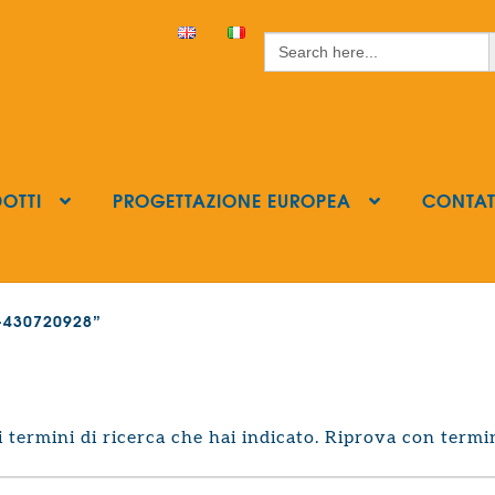
S
Search
for:
OTTI
PROGETTAZIONE EUROPEA
CONTAT
ls-430720928”
termini di ricerca che hai indicato. Riprova con termin