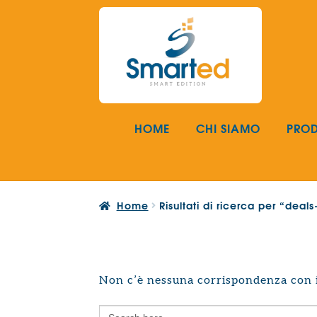
Vai
Vai
alla
al
navigazione
contenuto
HOME
CHI SIAMO
PROD
Home
Risultati di ricerca per “dea
Non c’è nessuna corrispondenza con i 
Search