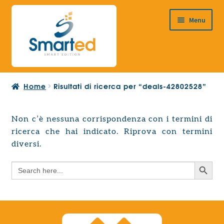
Vai
Vai
Menu
alla
al
navigazione
contenuto
HOME
Home
Risultati di ricerca per “deals-42802528”
CHI SIAMO
PRODOTTI
Non c’è nessuna corrispondenza con i termini di
Espandi
ricerca che hai indicato. Riprova con termini
PROGETTAZIONE EUROPEA
il
Espandi
diversi.
menu
CONTATTI
il
child
Search Button
Search
menu
for:
child
Search Button
Search
for: