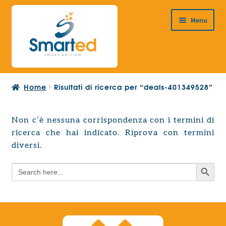
Vai
Vai
Menu
alla
al
navigazione
contenuto
HOME
Home
Risultati di ricerca per “deals-401349528”
CHI SIAMO
PRODOTTI
Non c’è nessuna corrispondenza con i termini di
Espandi
ricerca che hai indicato. Riprova con termini
PROGETTAZIONE EUROPEA
il
Espandi
diversi.
menu
CONTATTI
il
child
Search Button
Search
menu
for:
child
Search Button
Search
for: