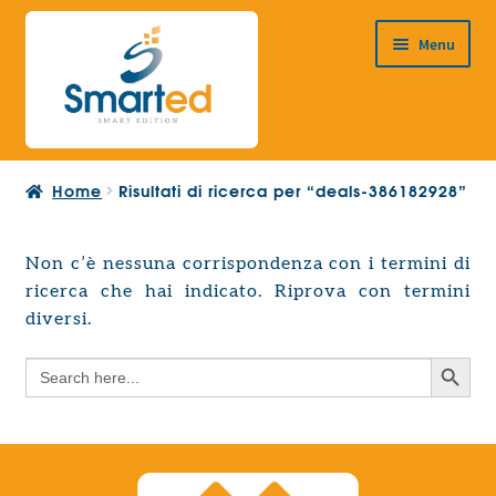
Vai
Vai
Menu
alla
al
navigazione
contenuto
HOME
Home
Risultati di ricerca per “deals-386182928”
CHI SIAMO
PRODOTTI
Non c’è nessuna corrispondenza con i termini di
Espandi
ricerca che hai indicato. Riprova con termini
PROGETTAZIONE EUROPEA
il
Espandi
diversi.
menu
CONTATTI
il
child
Search Button
Search
menu
for:
child
Search Button
Search
for: