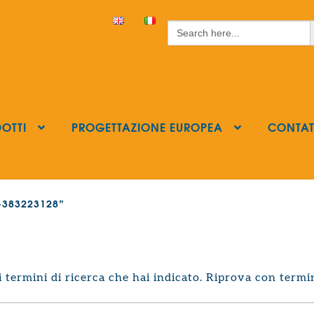
S
Search
for:
OTTI
PROGETTAZIONE EUROPEA
CONTAT
ls-383223128”
termini di ricerca che hai indicato. Riprova con termin