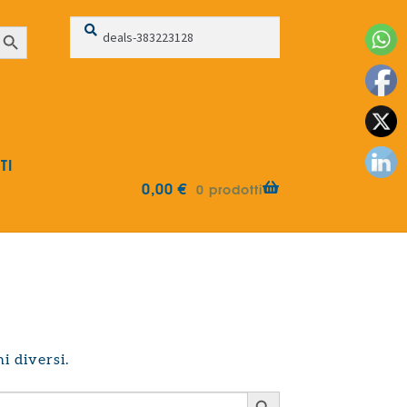
Cerca:
Cerca
earch Button
TI
0,00
€
0 prodotti
i diversi.
Search Button