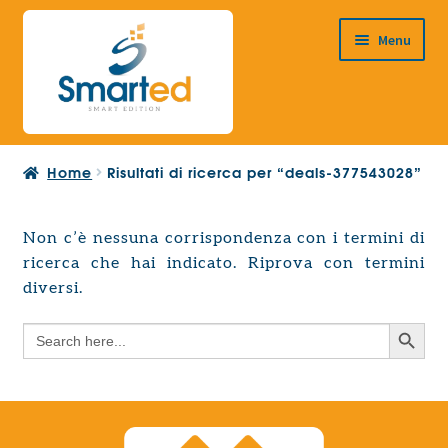
Vai
Vai
Menu
alla
al
navigazione
contenuto
HOME
Home
Risultati di ricerca per “deals-377543028”
CHI SIAMO
PRODOTTI
Non c’è nessuna corrispondenza con i termini di
Espandi
ricerca che hai indicato. Riprova con termini
PROGETTAZIONE EUROPEA
il
Espandi
diversi.
menu
CONTATTI
il
child
Search Button
Search
menu
for:
child
Search Button
Search
for: