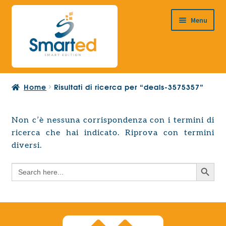
Vai
Vai
Menu
alla
al
navigazione
contenuto
HOME
Home
Risultati di ricerca per “deals-3575357”
CHI SIAMO
PRODOTTI
Non c’è nessuna corrispondenza con i termini di
Espandi
ricerca che hai indicato. Riprova con termini
PROGETTAZIONE EUROPEA
il
Espandi
diversi.
menu
CONTATTI
il
child
Search Button
Search
menu
for:
child
Search Button
Search
for: