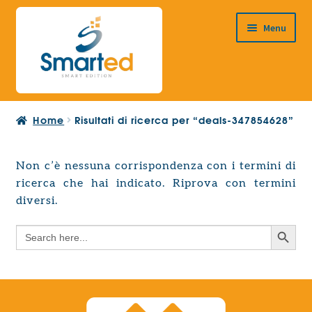
Vai
Vai
Menu
alla
al
navigazione
contenuto
HOME
Home
Risultati di ricerca per “deals-347854628”
CHI SIAMO
PRODOTTI
Non c’è nessuna corrispondenza con i termini di
Espandi
ricerca che hai indicato. Riprova con termini
PROGETTAZIONE EUROPEA
il
Espandi
diversi.
menu
CONTATTI
il
child
Search Button
Search
menu
for:
child
Search Button
Search
for: