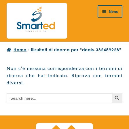
Vai
Vai
Menu
alla
al
navigazione
contenuto
HOME
Home
Risultati di ricerca per “deals-332459228”
CHI SIAMO
PRODOTTI
Non c’è nessuna corrispondenza con i termini di
Espandi
ricerca che hai indicato. Riprova con termini
PROGETTAZIONE EUROPEA
il
Espandi
diversi.
menu
CONTATTI
il
child
Search Button
Search
menu
for:
child
Search Button
Search
for: