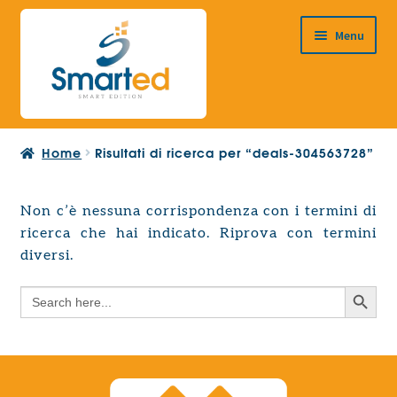
Vai
Vai
Menu
alla
al
navigazione
contenuto
HOME
Home
Risultati di ricerca per “deals-304563728”
CHI SIAMO
PRODOTTI
Non c’è nessuna corrispondenza con i termini di
Espandi
ricerca che hai indicato. Riprova con termini
PROGETTAZIONE EUROPEA
il
Espandi
diversi.
menu
CONTATTI
il
child
Search Button
Search
menu
for:
child
Search Button
Search
for: