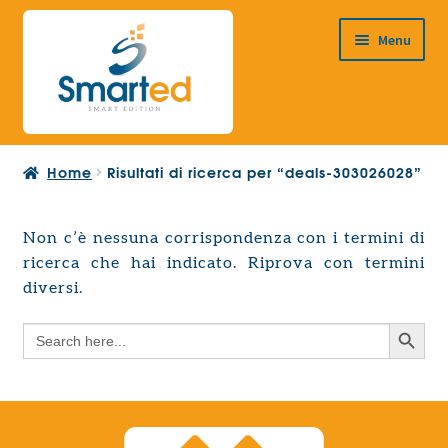
Vai
Vai
Menu
alla
al
navigazione
contenuto
HOME
Home
Risultati di ricerca per “deals-303026028”
CHI SIAMO
PRODOTTI
Non c’è nessuna corrispondenza con i termini di
Espandi
ricerca che hai indicato. Riprova con termini
PROGETTAZIONE EUROPEA
il
Espandi
diversi.
menu
CONTATTI
il
child
Search Button
Search
menu
for:
child
Search Button
Search
for: