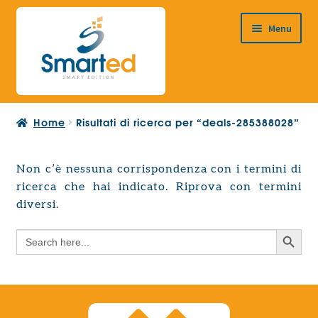
Vai
Vai
Menu
alla
al
navigazione
contenuto
HOME
Home
Risultati di ricerca per “deals-285388028”
CHI SIAMO
PRODOTTI
Non c’è nessuna corrispondenza con i termini di
Espandi
ricerca che hai indicato. Riprova con termini
PROGETTAZIONE EUROPEA
il
Espandi
diversi.
menu
CONTATTI
il
child
Search Button
Search
menu
for:
child
Search Button
Search
for: