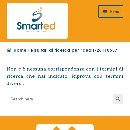
Vai
Vai
Menu
alla
al
navigazione
contenuto
HOME
Home
Risultati di ricerca per “deals-28110657”
CHI SIAMO
PRODOTTI
Non c’è nessuna corrispondenza con i termini di
Espandi
ricerca che hai indicato. Riprova con termini
PROGETTAZIONE EUROPEA
il
Espandi
diversi.
menu
CONTATTI
il
child
Search Button
Search
menu
for:
child
Search Button
Search
for: