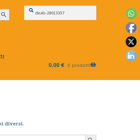
Cerca:
Cerca
earch Button
TI
0,00
€
0 prodotti
i diversi.
Search Button