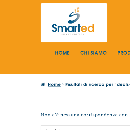
Vai
Vai
alla
al
navigazione
contenuto
HOME
CHI SIAMO
PROD
Home
Risultati di ricerca per “dea
Non c’è nessuna corrispondenza con i 
Search