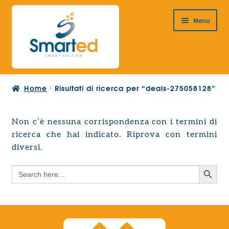
Vai
Vai
Menu
alla
al
navigazione
contenuto
HOME
Home
Risultati di ricerca per “deals-275058128”
CHI SIAMO
PRODOTTI
Non c’è nessuna corrispondenza con i termini di
Espandi
ricerca che hai indicato. Riprova con termini
PROGETTAZIONE EUROPEA
il
Espandi
diversi.
menu
CONTATTI
il
child
Search Button
Search
menu
for:
child
Search Button
Search
for: