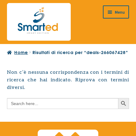
Vai
Vai
Menu
alla
al
navigazione
contenuto
HOME
Home
Risultati di ricerca per “deals-266067428”
CHI SIAMO
PRODOTTI
Non c’è nessuna corrispondenza con i termini di
Espandi
ricerca che hai indicato. Riprova con termini
PROGETTAZIONE EUROPEA
il
Espandi
diversi.
menu
CONTATTI
il
child
Search Button
Search
menu
for:
child
Search Button
Search
for: