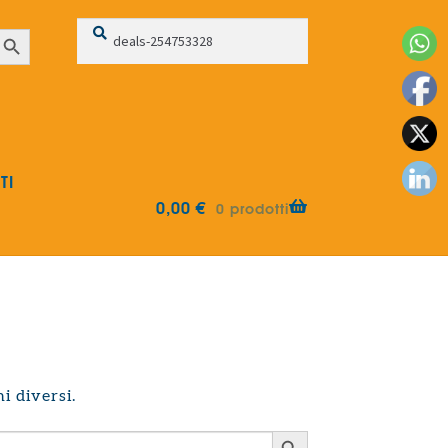
Cerca:
Cerca
earch Button
TI
0,00
€
0 prodotti
i diversi.
Search Button