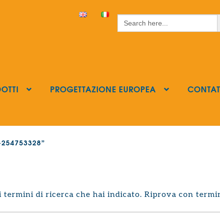
S
Search
for:
OTTI
PROGETTAZIONE EUROPEA
CONTAT
ls-254753328”
termini di ricerca che hai indicato. Riprova con termin