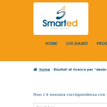
Vai
Vai
alla
al
navigazione
contenuto
HOME
CHI SIAMO
PROD
Home
Risultati di ricerca per “dea
Non c’è nessuna corrispondenza con i 
Search