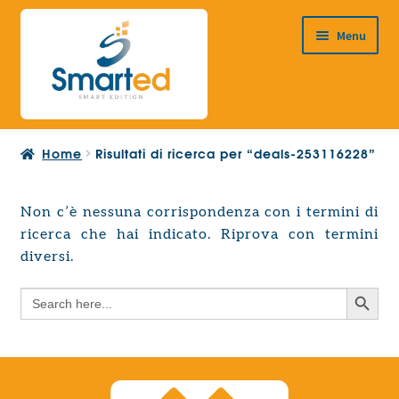
Vai
Vai
Menu
alla
al
navigazione
contenuto
HOME
Home
Risultati di ricerca per “deals-253116228”
CHI SIAMO
PRODOTTI
Non c’è nessuna corrispondenza con i termini di
Espandi
ricerca che hai indicato. Riprova con termini
PROGETTAZIONE EUROPEA
il
Espandi
diversi.
menu
CONTATTI
il
child
Search Button
Search
menu
for:
child
Search Button
Search
for: