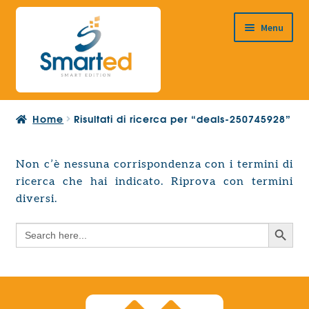
Vai
Vai
Menu
alla
al
navigazione
contenuto
HOME
Home
Risultati di ricerca per “deals-250745928”
CHI SIAMO
PRODOTTI
Non c’è nessuna corrispondenza con i termini di
Espandi
ricerca che hai indicato. Riprova con termini
PROGETTAZIONE EUROPEA
il
Espandi
diversi.
menu
CONTATTI
il
child
Search Button
Search
menu
for:
child
Search Button
Search
for: