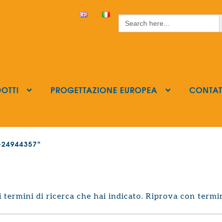
S
Search
for:
OTTI
PROGETTAZIONE EUROPEA
CONTAT
ls-24944357”
termini di ricerca che hai indicato. Riprova con termin