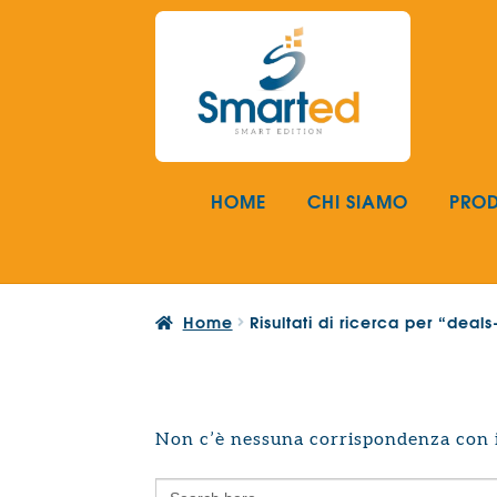
Vai
Vai
alla
al
navigazione
contenuto
HOME
CHI SIAMO
PROD
Home
Risultati di ricerca per “dea
Non c’è nessuna corrispondenza con i 
Search