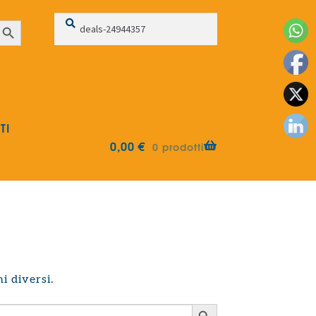
Cerca:
Cerca
earch Button
TI
0,00
€
0 prodotti
i diversi.
Search Button