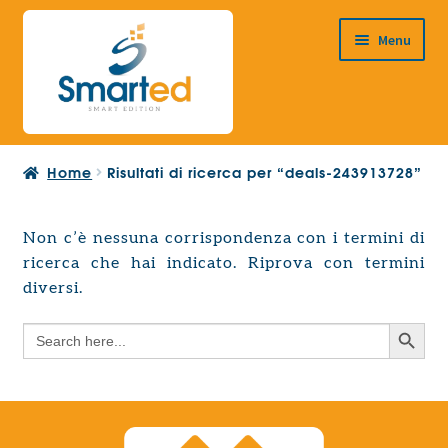
Vai
Vai
Menu
alla
al
navigazione
contenuto
HOME
Home
Risultati di ricerca per “deals-243913728”
CHI SIAMO
PRODOTTI
Non c’è nessuna corrispondenza con i termini di
Espandi
ricerca che hai indicato. Riprova con termini
PROGETTAZIONE EUROPEA
il
Espandi
diversi.
menu
CONTATTI
il
child
Search Button
Search
menu
for:
child
Search Button
Search
for: