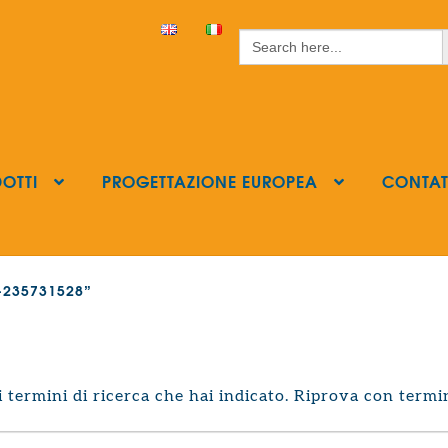
S
Search
for:
OTTI
PROGETTAZIONE EUROPEA
CONTAT
ls-235731528”
termini di ricerca che hai indicato. Riprova con termin