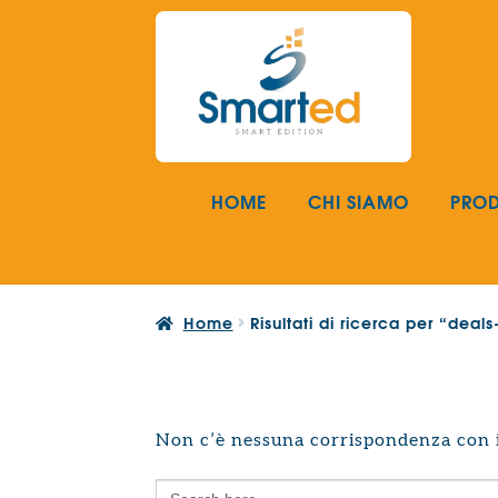
Vai
Vai
alla
al
navigazione
contenuto
HOME
CHI SIAMO
PROD
Home
Risultati di ricerca per “dea
Non c’è nessuna corrispondenza con i 
Search