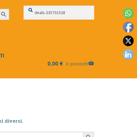
Cerca:
Cerca
earch Button
TI
0,00
€
0 prodotti
i diversi.
Search Button