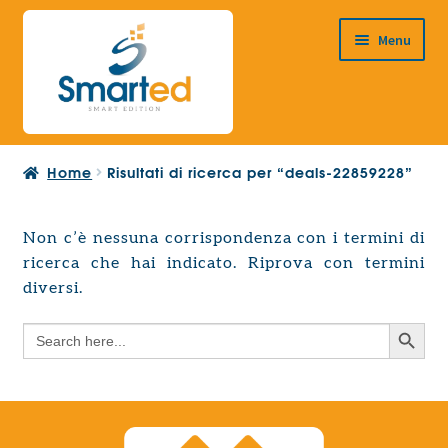
Vai
Vai
Menu
alla
al
navigazione
contenuto
HOME
Home
Risultati di ricerca per “deals-22859228”
CHI SIAMO
PRODOTTI
Non c’è nessuna corrispondenza con i termini di
Espandi
ricerca che hai indicato. Riprova con termini
PROGETTAZIONE EUROPEA
il
Espandi
diversi.
menu
CONTATTI
il
child
Search Button
Search
menu
for:
child
Search Button
Search
for: