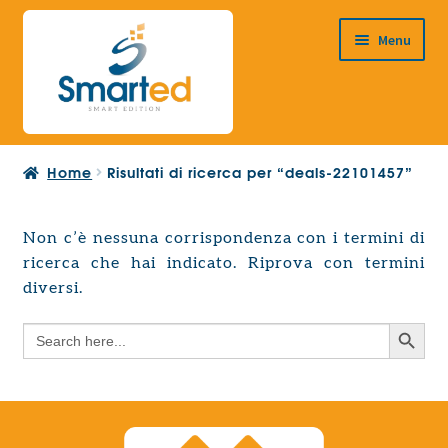
Vai
Vai
Menu
alla
al
navigazione
contenuto
HOME
Home
Risultati di ricerca per “deals-22101457”
CHI SIAMO
PRODOTTI
Non c’è nessuna corrispondenza con i termini di
Espandi
ricerca che hai indicato. Riprova con termini
PROGETTAZIONE EUROPEA
il
Espandi
diversi.
menu
CONTATTI
il
child
Search Button
Search
menu
for:
child
Search Button
Search
for: