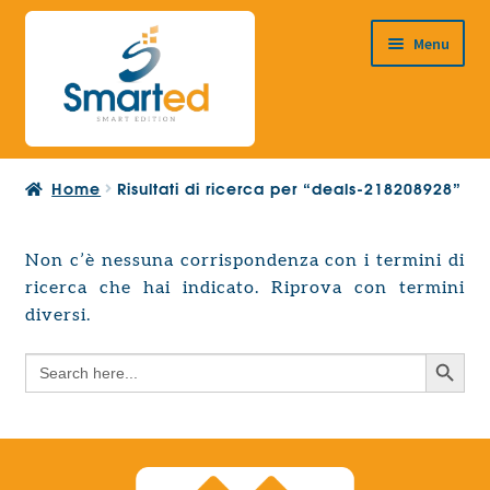
Vai
Vai
Menu
alla
al
navigazione
contenuto
HOME
Home
Risultati di ricerca per “deals-218208928”
CHI SIAMO
PRODOTTI
Non c’è nessuna corrispondenza con i termini di
Espandi
ricerca che hai indicato. Riprova con termini
PROGETTAZIONE EUROPEA
il
Espandi
diversi.
menu
CONTATTI
il
child
Search Button
Search
menu
for:
child
Search Button
Search
for: