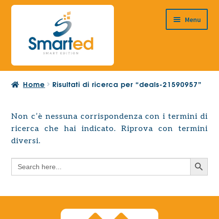
Vai
Vai
Menu
alla
al
navigazione
contenuto
HOME
Home
Risultati di ricerca per “deals-21590957”
CHI SIAMO
PRODOTTI
Non c’è nessuna corrispondenza con i termini di
Espandi
ricerca che hai indicato. Riprova con termini
PROGETTAZIONE EUROPEA
il
Espandi
diversi.
menu
CONTATTI
il
child
Search Button
Search
menu
for:
child
Search Button
Search
for: