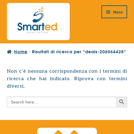
Vai
Vai
Menu
alla
al
navigazione
contenuto
HOME
Home
Risultati di ricerca per “deals-206064428”
CHI SIAMO
PRODOTTI
Non c’è nessuna corrispondenza con i termini di
Espandi
ricerca che hai indicato. Riprova con termini
PROGETTAZIONE EUROPEA
il
Espandi
diversi.
menu
CONTATTI
il
child
Search Button
Search
menu
for:
child
Search Button
Search
for: